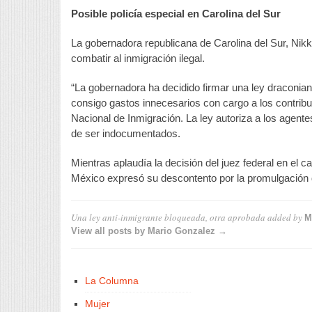
Posible policía especial
en Carolina del Sur
La gobernadora republicana de Carolina del Sur, Nikki
combatir al inmigración ilegal.
“La gobernadora ha decidido firmar una ley draconian
consigo gastos innecesarios con cargo a los contribuy
Nacional de Inmigración. La ley autoriza a los agente
de ser indocumentados.
Mientras aplaudía la decisión del juez federal en el
México expresó su descontento por la promulgación d
Una ley anti-inmigrante bloqueada, otra aprobada
added by
M
View all posts by Mario Gonzalez →
La Columna
Mujer