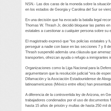
NSN.- Las dos caras de la moneda sobre la situación
en los estados de Georgia y Carolina del Sur se vie
En una decisión que ha evocado la batalla legal recorr
Thomas W. Thrash Jr, decidió bloquear las partes en 
estatales a cuestionar a cualquier persona sobre su 
El magistrado expresó que “los policías estatales y fu
perseguir a nadie con base en las secciones 7 y 8 de
Thrash suspendió además una cláusula que amenaza 
transporten, ofrezcan ayuda o refugio a inmigrantes
Organizaciones como la Liga Nacional para la Defens
argumentaron que la resolución judicial “era de esper
Difamación y la Asociación Estadounidense de Aboga
latinoamericanos (México entre ellos) han presentad
A diferencia de la controvertida ley de Arizona, en Ge
trabajadores condenados por el uso de documentos fa
hasta 15 años de prisión y multas de hasta 250 mil d