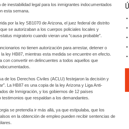
Ú
 de inestabilidad legal para los inmigrantes indocumentados
ron esta semana.
ida por la ley SB1070 de Arizona, el juez federal de distrito
que se autorizaban a los cuerpos policiales locales y
estatus migratorio cuando vieran una “causa probable”.
ncionarios no tienen autorización para arrestar, detener o
 la ley HB87, mientras esta medida se encuentre en efecto.
con convertir en delincuentes a todos aquellos que
 indocumentados.
a de los Derechos Civiles (ACLU) festejaron la decisión y
ar”. La HB87 es una copia de la ley Arizona y Liga Anti-
dos de Inmigración, y los gobiernos de 12 países
o testimonios que respaldan a los demandantes.
orgia se pretendía ir más allá, ya que estipulaba, que los
lsos en la obtención de empleo pueden recibir sentencias de
ólares.