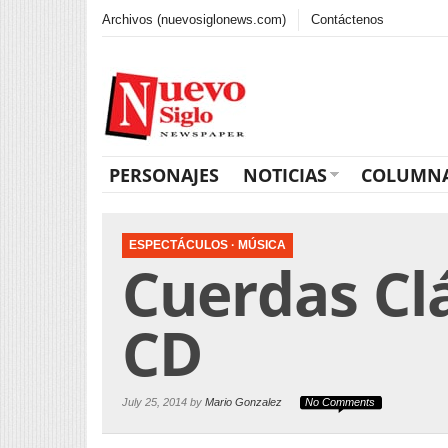
Archivos (nuevosiglonews.com)
Contáctenos
PERSONAJES
NOTICIAS
COLUMN
ESPECTÁCULOS
·
MÚSICA
Cuerdas Cl
CD
July 25, 2014 by
Mario Gonzalez
No Comments