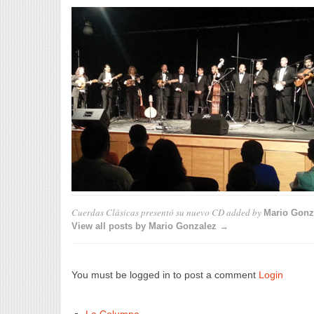
Cuerdas Clásicas presentó su nuevo CD
added by
Mario Gonz
View all posts by Mario Gonzalez →
You must be logged in to post a comment
Login