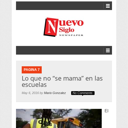
PAGINA 7
Lo que no “se mama” en las
escuelas
May 6, 2016 by
Mario Gonzalez
No Comments
El