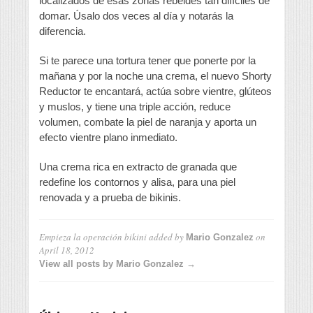
localizados de esas zonas rebeldes tan difíciles de
domar. Úsalo dos veces al día y notarás la
diferencia.
Si te parece una tortura tener que ponerte por la
mañana y por la noche una crema, el nuevo Shorty
Reductor te encantará, actúa sobre vientre, glúteos
y muslos, y tiene una triple acción, reduce
volumen, combate la piel de naranja y aporta un
efecto vientre plano inmediato.
Una crema rica en extracto de granada que
redefine los contornos y alisa, para una piel
renovada y a prueba de bikinis.
Empieza la operación bikini
added by
on
Mario Gonzalez
April 18, 2012
View all posts by Mario Gonzalez →