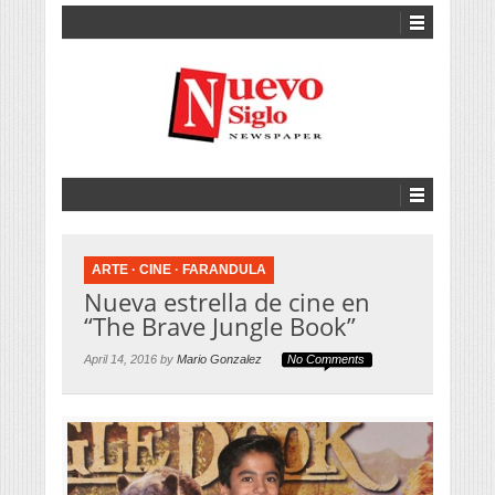
ARTE
·
CINE
·
FARANDULA
Nueva estrella de cine en
“The Brave Jungle Book”
April 14, 2016 by
Mario Gonzalez
No Comments