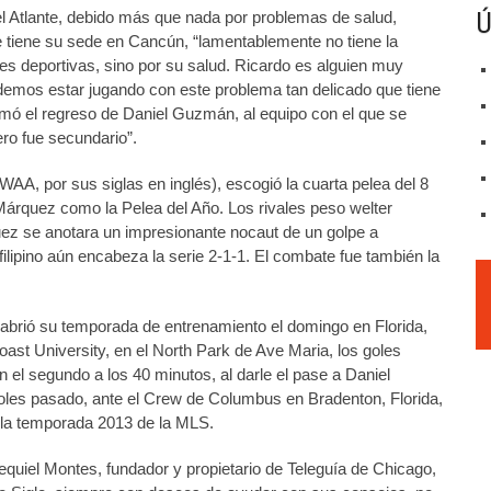
Ú
el Atlante, debido más que nada por problemas de salud,
que tiene su sede en Cancún, “lamentablemente no tiene la
nes deportivas, sino por su salud. Ricardo es alguien muy
podemos estar jugando con este problema tan delicado que tiene
irmó el regreso de Daniel Guzmán, al equipo con el que se
ero fue secundario”.
A, por sus siglas en inglés), escogió la cuarta pelea del 8
rquez como la Pelea del Año. Los rivales peso welter
ez se anotara un impresionante nocaut de un golpe a
ilipino aún encabeza la serie 2-1-1. El combate fue también la
e abrió su temporada de entrenamiento el domingo en Florida,
Coast University, en el North Park de Ave Maria, los goles
 el segundo a los 40 minutos, al darle el pase a Daniel
rcoles pasado, ante el Crew de Columbus en Bradenton, Florida,
 la temporada 2013 de la MLS.
equiel Montes, fundador y propietario de Teleguía de Chicago,