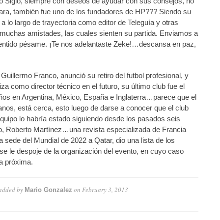
o Siglo, siempre con deseos de ayudar con sus consejos, no
rcara, también fue uno de los fundadores de HP??? Siendo su
 a lo largo de trayectoria como editor de Teleguía y otras
muchas amistades, las cuales sienten su partida. Enviamos a
sentido pésame. ¡Te nos adelantaste Zeke!…descansa en paz,
illermo Franco, anunció su retiro del futbol profesional, y
za como director técnico en el futuro, su último club fue el
 años en Argentina, México, España e Inglaterra…parece que el
nos, está cerca, esto luego de darse a conocer que el club
 equipo lo habría estado siguiendo desde los pasados seis
ico, Roberto Martínez…una revista especializada de Francia
 sede del Mundial de 2022 a Qatar, dio una lista de los
e se le despoje de la organización del evento, en cuyo caso
a próxima.
added by
on
February 3, 2013
Mario Gonzalez