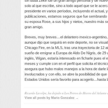
sin duda Zeke fue un gran amigo personal y de Nuev
solo al que escribe, sino a todo aquel que se le ace
presidente en varios períodos, incluyendo el actual, y
publicaciones, estamos seguros que fue sembrando 
su esposa Rose, a sus hijos y nietos, nuestro más 
gran amigo.
Breves, muy breves…el delantero mexico-argentino, Gu
aunque dijo que seguirá en este deporte, no se visuali
Chicago Fire, en la MLS, tras una trayectoria de 12
sueño de emigrar a Europa de Aldo De Nigris, de 29 a
inglés, Wigan, estaría interesado en ficharle pues el
meses y cumple con en el perfil que solicita el técn
asegura que hubo malos manejos a la hora de darle la
involucrados y con ello, se abre la posibilidad de qu
Estados Unidos sería favorito para acogerlo…hasta l
Ricardo Lavolpe, ha dejado a Los Potros de Hierro del Atlante
View all posts by Mario Gonzalez →