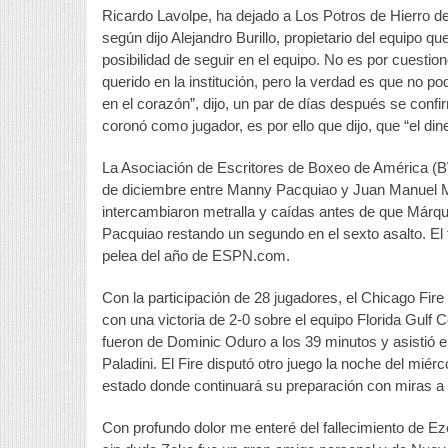
Ricardo Lavolpe, ha dejado a Los Potros de Hierro d
según dijo Alejandro Burillo, propietario del equipo 
posibilidad de seguir en el equipo. No es por cuestio
querido en la institución, pero la verdad es que no 
en el corazón”, dijo, un par de días después se conf
coronó como jugador, es por ello que dijo, que “el din
La Asociación de Escritores de Boxeo de América (BWA
de diciembre entre Manny Pacquiao y Juan Manuel Má
intercambiaron metralla y caídas antes de que Márqu
Pacquiao restando un segundo en el sexto asalto. El f
pelea del año de ESPN.com.
Con la participación de 28 jugadores, el Chicago Fir
con una victoria de 2-0 sobre el equipo Florida Gulf 
fueron de Dominic Oduro a los 39 minutos y asistió en
Paladini. El Fire disputó otro juego la noche del mié
estado donde continuará su preparación con miras a
Con profundo dolor me enteré del fallecimiento de Ez